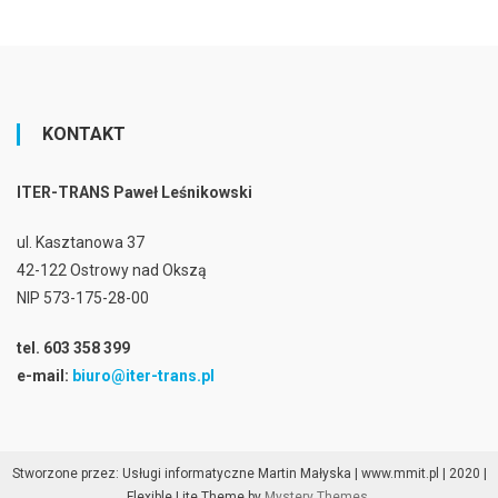
KONTAKT
ITER-TRANS Paweł Leśnikowski
ul. Kasztanowa 37
42-122 Ostrowy nad Okszą
NIP 573-175-28-00
tel. 603 358 399
e-mail:
biuro@iter-trans.pl
Stworzone przez: Usługi informatyczne Martin Małyska | www.mmit.pl | 2020
|
Flexible Lite Theme by
Mystery Themes
.