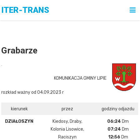
Skip
ITER-TRANS
to
content
Grabarze
.
KOMUNIKACJA GMINY LIPIE
rozkład ważny od 04.09.2023 r
kierunek
przez
godziny odjazdu
DZIAŁOSZYN
Kiedosy, Draby,
06:24
Dm
Kolonia Lisowice,
07:24
Dm
Raciszyn
12:56
Dm