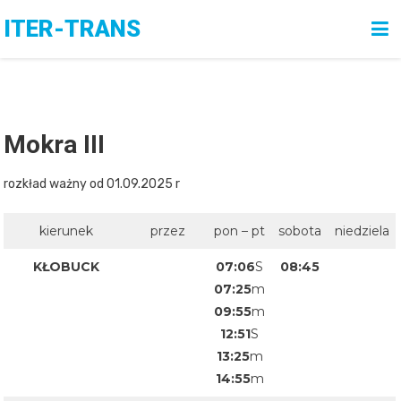
Skip
ITER-TRANS
to
content
Mokra III
rozkład ważny od 01.09.2025 r
kierunek
przez
pon – pt
sobota
niedziela
KŁOBUCK
07:06
S
08:45
07:25
m
09:55
m
12:51
S
13:25
m
14:55
m