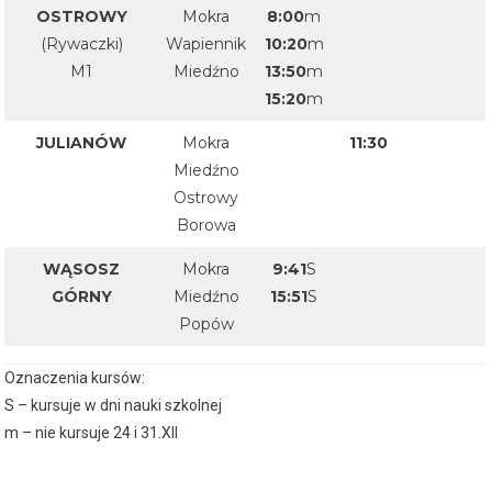
OSTROWY
Mokra
8:00
m
(Rywaczki)
Wapiennik
10:20
m
M1
Miedźno
13:50
m
15:20
m
JULIANÓW
Mokra
11:30
Miedźno
Ostrowy
Borowa
WĄSOSZ
Mokra
9:41
S
GÓRNY
Miedźno
15:51
S
Popów
Oznaczenia kursów:
S – kursuje w dni nauki szkolnej
m – nie kursuje 24 i 31.XII