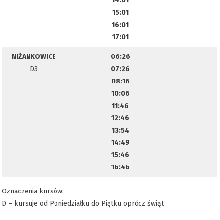
14:01
15:01
16:01
17:01
NIŻANKOWICE
06:26
D3
07:26
08:16
10:06
11:46
12:46
13:54
14:49
15:46
16:46
Oznaczenia kursów:
D – kursuje od Poniedziałku do Piątku oprócz świąt